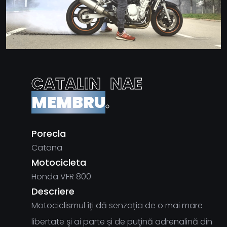
C
A
T
A
L
I
N
N
A
E
M
E
M
B
R
U
.
Porecla
Catana
Motocicleta
Honda VFR 800
Descriere
Motociclismul îţi dă senzația de o mai mare
libertate şi ai parte și de puţină adrenalină din